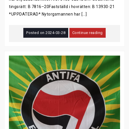
tingsrätt: B 7816–20Fastställd i hovrätten: B 13930-21
*UPPDATERAD* Nytorgsmannen har […]
Posted on
2024-03-28
Continue reading