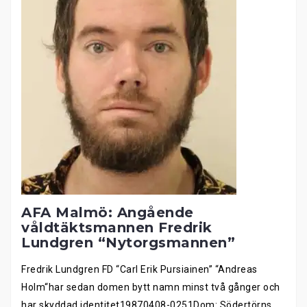
AFA Malmö: Angående
våldtäktsmannen Fredrik
Lundgren “Nytorgsmannen”
Fredrik Lundgren FD “Carl Erik Pursiainen” “Andreas
Holm“har sedan domen bytt namn minst två gånger och
har skyddad identitet19870408-0251Dom: Södertörns