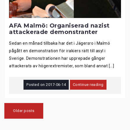
AFA Malmö: Organiserad nazist
attackerade demonstranter
Sedan en månad tillbaka har det i Jägersro i Malmö
pågått en demonstration för irakiers rätt till asyl i
Sverige. Demonstrationen har upprepade gånger
attackerats av högerextremister, som bland annat […]
Posted on
2017-06-14
Continue reading
Posts
navigation
Older posts