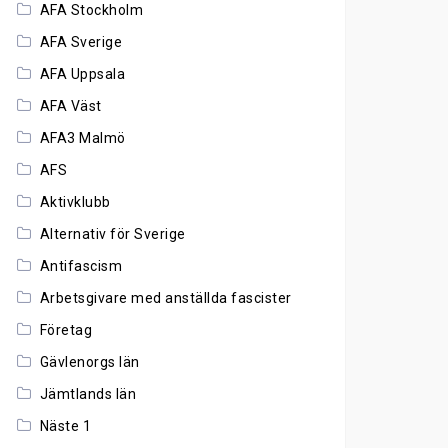
AFA Stockholm
AFA Sverige
AFA Uppsala
AFA Väst
AFA3 Malmö
AFS
Aktivklubb
Alternativ för Sverige
Antifascism
Arbetsgivare med anställda fascister
Företag
Gävlenorgs län
Jämtlands län
Näste 1