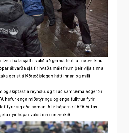
. Þeir hafa sjálfir valið að gerast hluti af netverkinu
 hópar ákvarða sjálfir hvaða málefnum þeir vilja sinna
aka gerist á lýðræðislegan hátt innan og milli
m og skiptast á reynslu, og til að samræma aðgerðir
A hefur enga miðstýringu og enga fulltrúa fyrir
af fyrir sig eða saman. Allir hóparnir í AFA hittast
 nýir hópar valist inn í netverkið.