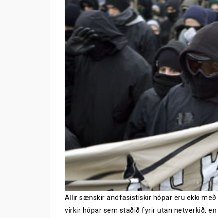
Allir sænskir andfasistískir hópar eru ekki með 
virkir hópar sem staðið fyrir utan netverkið, en