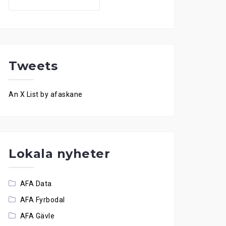
for:
Tweets
An X List by afaskane
Lokala nyheter
AFA Data
AFA Fyrbodal
AFA Gävle