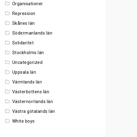
Organisationer
Repression
Skånes län
Södermanlands län
Solidaritet
Stockholms län
Uncategorized
Uppsala län
Värmlands län
Västerbottens län
Västernorrlands län
Västra götalands län
White boys