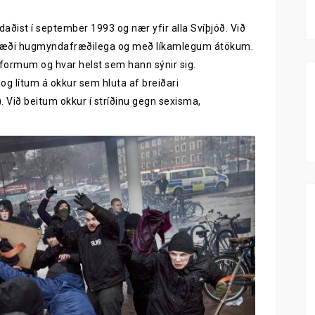
aðist í september 1993 og nær yfir alla Svíþjóð. Við
a bæði hugmyndafræðilega og með líkamlegum átökum.
formum og hvar helst sem hann sýnir sig.
og lítum á okkur sem hluta af breiðari
). Við beitum okkur í stríðinu gegn sexisma,