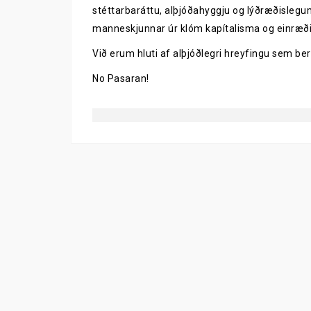
stéttarbaráttu, alþjóðahyggju og lýðræðislegu
manneskjunnar úr klóm kapítalisma og einræði
Við erum hluti af alþjóðlegri hreyfingu sem be
No Pasaran!