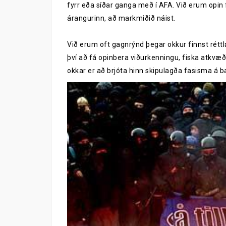
fyrr eða síðar ganga með í AFA. Við erum opin 
árangurinn, að markmiðið náist.
Við erum oft gagnrýnd þegar okkur finnst réttlæ
því að fá opinbera viðurkenningu, fiska atkvæ
okkar er að brjóta hinn skipulagða fasisma á ba