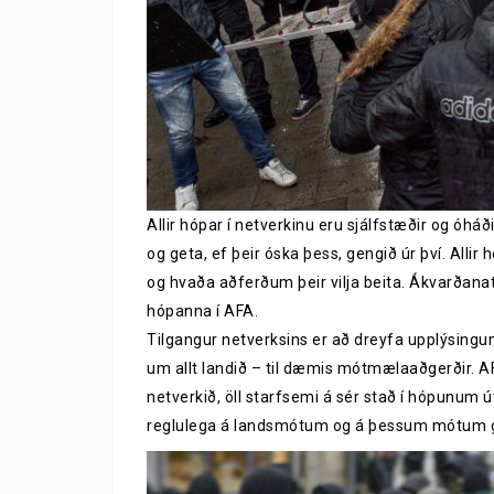
Allir hópar í netverkinu eru sjálfstæðir og óháðir
og geta, ef þeir óska þess, gengið úr því. Allir
og hvaða aðferðum þeir vilja beita. Ákvarðanat
hópanna í AFA.
Tilgangur netverksins er að dreyfa upplýsingu
um allt landið – til dæmis mótmælaaðgerðir. AF
netverkið, öll starfsemi á sér stað í hópunum út
reglulega á landsmótum og á þessum mótum geta