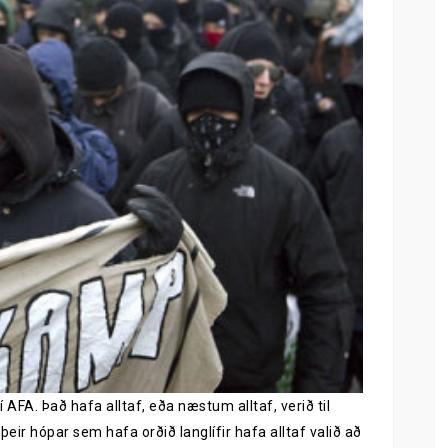
í AFA. Það hafa alltaf, eða næstum alltaf, verið til
 þeir hópar sem hafa orðið langlífir hafa alltaf valið að