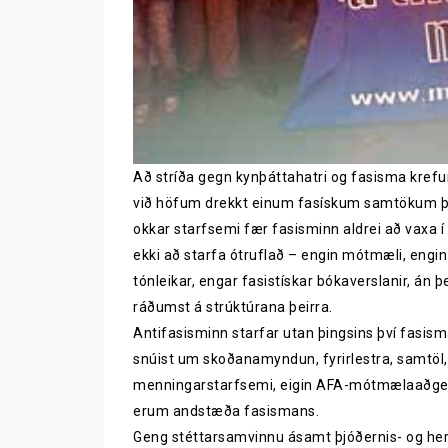
Að stríða gegn kynþáttahatri og fasisma krefur
við höfum drekkt einum fasískum samtökum þá 
okkar starfsemi fær fasisminn aldrei að vaxa í
ekki að starfa ótruflað – engin mótmæli, engin 
tónleikar, engar fasistískar bókaverslanir, án þ
ráðumst á strúktúrana þeirra.
Antifasisminn starfar utan þingsins því fasism
snúist um skoðanamyndun, fyrirlestra, samtöl, 
menningarstarfsemi, eigin AFA-mótmælaaðgerð
erum andstæða fasismans.
Geng stéttarsamvinnu ásamt þjóðernis- og her