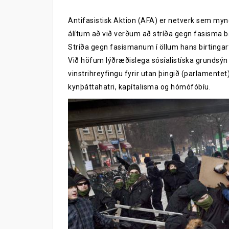
Antifasistisk Aktion (AFA) er netverk sem mynd
álítum að við verðum að stríða gegn fasism
Stríða gegn fasismanum í öllum hans birtingar
Við höfum lýðræðislega sósíalistíska grundsýn 
vinstrihreyfingu fyrir utan þingið (parlamentet
kynþáttahatri, kapítalisma og hómófóbíu.