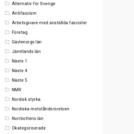
Alternativ för Sverige
Antifascism
Arbetsgivare med anställda fascister
Företag
Gävlenorgs län
Jämtlands län
Näste 1
Näste 4
Näste 5
NMR
Nordisk styrka
Nordiska motståndsrörelsen
Norrbottens län
Okategoriserade