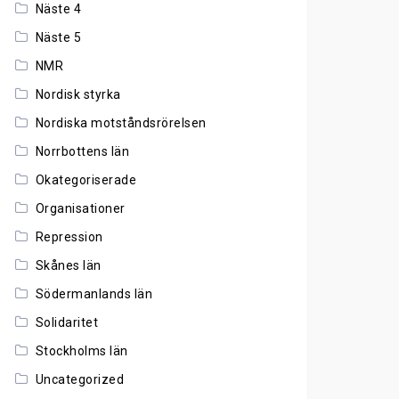
Näste 4
Näste 5
NMR
Nordisk styrka
Nordiska motståndsrörelsen
Norrbottens län
Okategoriserade
Organisationer
Repression
Skånes län
Södermanlands län
Solidaritet
Stockholms län
Uncategorized