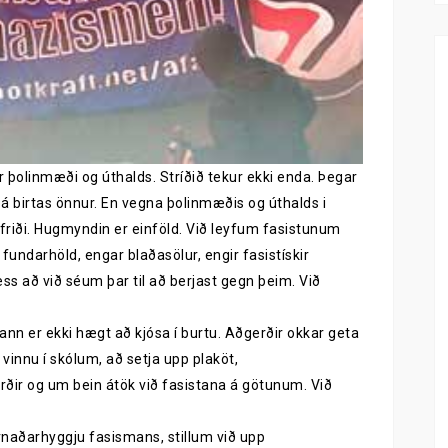
 þolinmæði og úthalds. Stríðið tekur ekki enda. Þegar
birtas önnur. En vegna þolinmæðis og úthalds i
 friði. Hugmyndin er einföld. Við leyfum fasistunum
fundarhöld, engar blaðasölur, engir fasistískir
ess að við séum þar til að berjast gegn þeim. Við
ann er ekki hægt að kjósa í burtu. Aðgerðir okkar geta
vinnu í skólum, að setja upp plaköt,
ir og um bein átök við fasistana á götunum. Við
naðarhyggju fasismans, stillum við upp