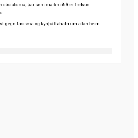
m sósíalisma, þar sem markmiðið er frelsun
s.
rst gegn fasisma og kynþáttahatri um allan heim.