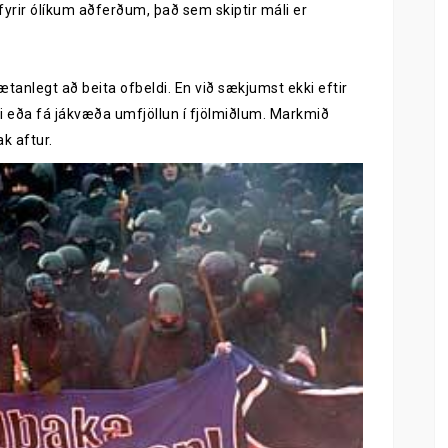
fyrir ólíkum aðferðum, það sem skiptir máli er
tanlegt að beita ofbeldi. En við sækjumst ekki eftir
ði eða fá jákvæða umfjöllun í fjölmiðlum. Markmið
k aftur.