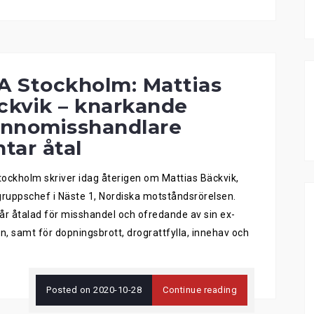
A Stockholm: Mattias
ckvik – knarkande
innomisshandlare
tar åtal
ockholm skriver idag återigen om Mattias Bäckvik,
uppschef i Näste 1, Nordiska motståndsrörelsen.
år åtalad för misshandel och ofredande av sin ex-
än, samt för dopningsbrott, drograttfylla, innehav och
Posted on
2020-10-28
Continue reading