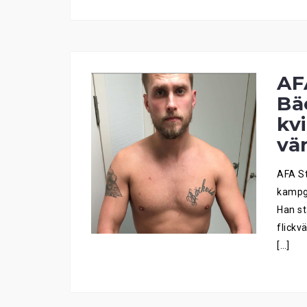
AF
Bä
kv
vän
AFA St
kampgr
Han st
flickv
[…]