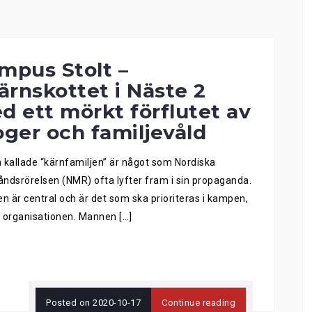
mpus Stolt –
järnskottet i Näste 2
d ett mörkt förflutet av
oger och familjevåld
 kallade “kärnfamiljen” är något som Nordiska
ndsrörelsen (NMR) ofta lyfter fram i sin propaganda.
en är central och är det som ska prioriteras i kampen,
 organisationen. Mannen […]
Posted on
2020-10-17
Continue reading