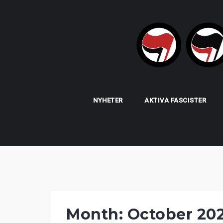
Skip
to
content
NYHETER
AKTIVA FASCISTER
Month:
October 20