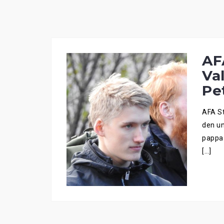
AF
Va
Pet
AFA St
den un
pappa 
[…]