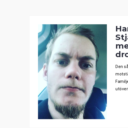
Ha
St
me
dr
Den så
motstå
Familj
utöver