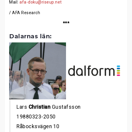
Mail:
afa-doku@riseup.net
/ AFA Research
***
Dalarnas län:
Lars
Christian
Gustafsson
19880323-2050
Råbocksvägen 10