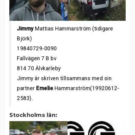
Jimmy
Mattias Hammarström (tidigare
Björk)
19840729-0090
Fallvägen 7 B bv
814 70 Älvkarleby
Jimmy är skriven tillsammans med sin
partner
Emelie
Hammarström(19920612-
2583).
Stockholms län: