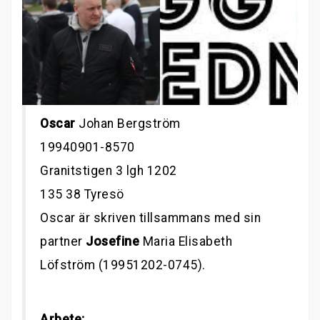
Oscar
Johan Bergström
19940901-8570
Granitstigen 3 lgh 1202
135 38 Tyresö
Oscar är skriven tillsammans med sin
partner
Josefine
Maria Elisabeth
Löfström (19951202-0745).
Arbete: