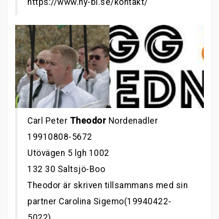
https://www.ny-bi.se/kontakt/
Carl Peter
Theodor
Nordenadler
19910808-5672
Utövägen 5 lgh 1002
132 30 Saltsjö-Boo
Theodor är skriven tillsammans med sin
partner Carolina Sigemo(19940422-
5022).