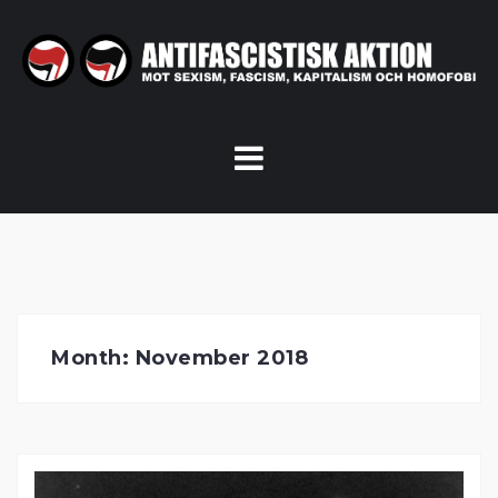
Skip
to
content
Month:
November 2018