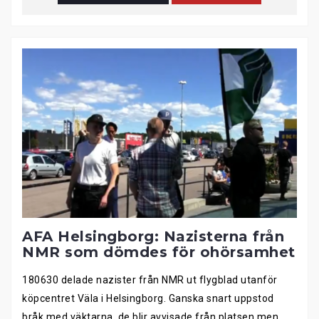
AFA Helsingborg: Nazisterna från
NMR som dömdes för ohörsamhet
180630 delade nazister från NMR ut flygblad utanför
köpcentret Väla i Helsingborg. Ganska snart uppstod
bråk med väktarna, de blir avvisade från platsen men