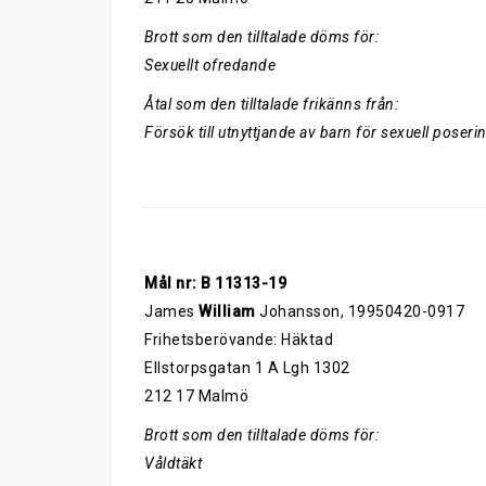
Brott som den tilltalade döms för:
Sexuellt ofredande
Åtal som den tilltalade frikänns från:
Försök till utnyttjande av barn för sexuell poseri
Mål nr: B 11313-19
James
William
Johansson, 19950420-0917
Frihetsberövande: Häktad
Ellstorpsgatan 1 A Lgh 1302
212 17 Malmö
Brott som den tilltalade döms för:
Våldtäkt