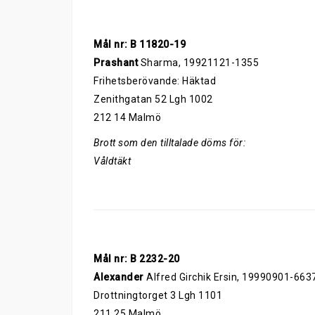
Mål nr: B 11820-19
Prashant
Sharma, 19921121-1355
Frihetsberövande: Häktad
Zenithgatan 52 Lgh 1002
212 14 Malmö
Brott som den tilltalade döms för:
Våldtäkt
Mål nr: B 2232-20
Alexander
Alfred Girchik Ersin, 19990901-663
Drottningtorget 3 Lgh 1101
211 25 Malmö