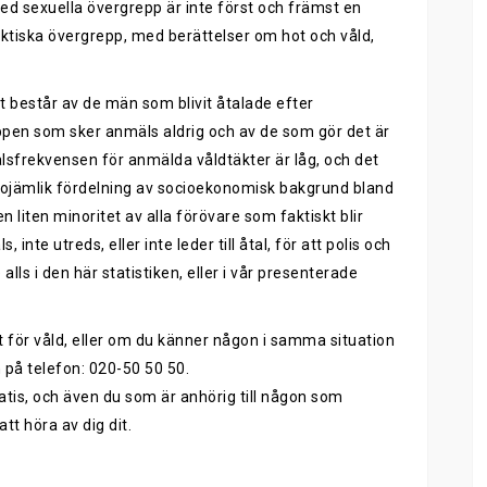
d sexuella övergrepp är inte först och främst en
ktiska övergrepp, med berättelser om hot och våld,
st består av de män som blivit åtalade efter
ppen som sker anmäls aldrig och av de som gör det är
Åtalsfrekvensen för anmälda våldtäkter är låg, och det
h ojämlik fördelning av socioekonomisk bakgrund bland
 liten minoritet av alla förövare som faktiskt blir
te utreds, eller inte leder till åtal, för att polis och
 alls i den här statistiken, eller i vår presenterade
satt för våld, eller om du känner någon i samma situation
n på telefon: 020-50 50 50.
atis, och även du som är anhörig till någon som
tt höra av dig dit.