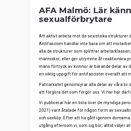
AFA Malmö: Lär känna
sexualförbrytare
Att aktivt arbeta mot de sexistiska strukturer ä
Antifascism handlar inte bara om att motarbet
alla de strukturer som splittrar arbetarklasse
människor, eller ger utrymme åt reaktionära pra
mäns förtryck av kvinnor är bärande delar av 
en viktig uppgift för antifascister överallt att
Patriarkatet genomsyrar alla delar av våra li
att förgöra det som förgör oss. Vi har här därfö
Vi publicerar här en lista över de myndiga pe
2021) varit åtalade för någon form av sexualbr
och sexköp. Efter att ha gått igenom domarna h
utgång eftersom vi, som sig bör, alltid väljer a