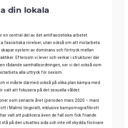
 din lokala
r en central del av det antifascistiska arbetet.
a fascistiska rörelser, utan också om att motarbeta
n, skapar system av dominans och förtryck mellan
ktiker. Eftersom vi lever och verkar i strukturer där
den rådande samhällsordningen, ser vi det också som
 motarbeta alla uttryck för sexism.
v och vi måste därmed också på olika plan kämpa med
r valt att fokusera på det sexuella våldet.
rsoner som senaste året (perioden mars 2020 – mars
ott i Malmö tingsrätt, inklusive barnpornografibrott
ar valt att publicera även de fall som fick friande
tt stå på den utsattes sida och inte vill skydda förövare