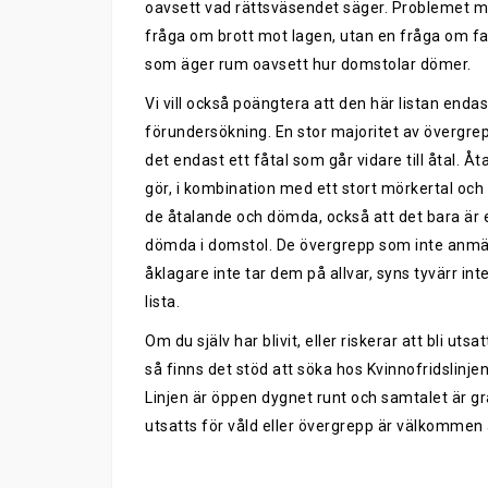
oavsett vad rättsväsendet säger. Problemet me
fråga om brott mot lagen, utan en fråga om fa
som äger rum oavsett hur domstolar dömer.
Vi vill också poängtera att den här listan enda
förundersökning. En stor majoritet av övergre
det endast ett fåtal som går vidare till åtal. 
gör, i kombination med ett stort mörkertal oc
de åtalande och dömda, också att det bara är en
dömda i domstol. De övergrepp som inte anmäls, in
åklagare inte tar dem på allvar, syns tyvärr inte
lista.
Om du själv har blivit, eller riskerar att bli ut
så finns det stöd att söka hos Kvinnofridslinje
Linjen är öppen dygnet runt och samtalet är gr
utsatts för våld eller övergrepp är välkommen a