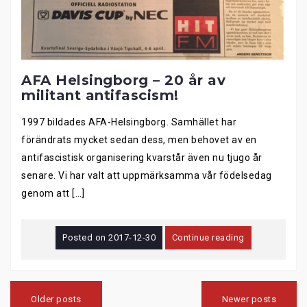
AFA Helsingborg – 20 år av
militant antifascism!
1997 bildades AFA-Helsingborg. Samhället har
förändrats mycket sedan dess, men behovet av en
antifascistisk organisering kvarstår även nu tjugo år
senare. Vi har valt att uppmärksamma vår födelsedag
genom att […]
Posted on
2017-12-30
Continue reading
Posts
navigation
Older posts
Newer posts