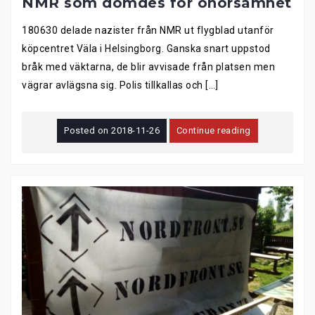
NMR som dömdes för ohörsamhet
180630 delade nazister från NMR ut flygblad utanför
köpcentret Väla i Helsingborg. Ganska snart uppstod
bråk med väktarna, de blir avvisade från platsen men
vägrar avlägsna sig. Polis tillkallas och […]
Posted on
2018-11-26
Continue reading