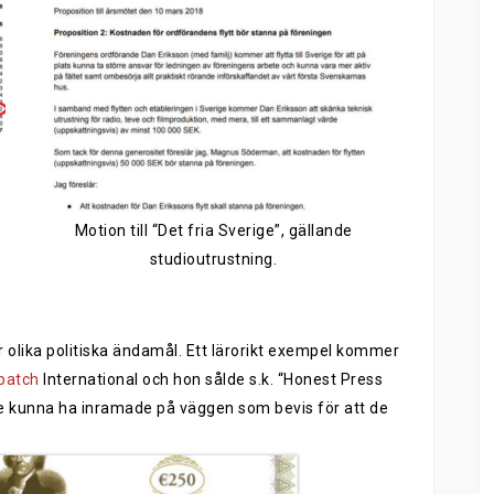
Motion till “Det fria Sverige”, gällande
studioutrustning.
 olika politiska ändamål
. Ett lärorikt exempel kommer
patch
I
nternational
och
hon
sålde s.k.
“Honest Press
le kunna ha inramade på väggen som bevis för att de