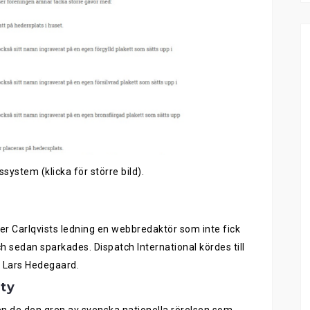
system (klicka för större bild).
r Carlqvists ledning
en webbredaktör som inte fick
ch sedan sparkades. Dispatch
I
nternational kördes till
ch Lars Hedegaard.
ty