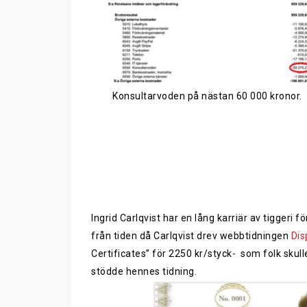
Konsultarvoden på nästan 60 000 kronor.
Ingrid Carlqvist har en lång karriär av tigger
i
för
från tiden då Carlqvist
drev
w
ebbtidningen
Dis
Certificates” för 2250 kr
/
styck- som folk skul
stödde hennes tidning.