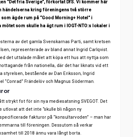
gen “Det
f
ria Sverige”
,
förkortat D
f
S
. Vi k
ommer här
h
h
ändelserna kring föreningens två större
, som
ägde rum på “Good Morning
+
Hotel” i
a mötet som skulle ha ägt rum i IOGT-NTO:s lokaler i
esterna av det gamla Svenskarnas Parti,
samt
kretsen
lsen, repr
e
senterade av bland annat Ingrid Carlqvist.
med det uttalade målet att köpa ett hus att nyttja som
mottagande från nationella, där det
har
liknats vid ett
na styrelsen, bestående av Dan Eriksson, Ingrid
el
“Conrad”
Frändelöv och Magnus Söderman.
uror
tt strykt fot för
sin
nya mediesatsning SVEGOT. Det
 utlovat att det inte “skulle bli någon ny
specificerade fakturor på “konsultarvoden”
–
man har
lemmarna till föreningen
. Dessutom så verkar
ksamhet till 2018
ännu vara långt borta
.