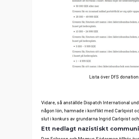
Lista över DfS donations
Vidare
, så
anställde
Dispatc
h
International
unde
någon lön, hamn
a
de i konflikt med
Carlqvist o
slut i konkurs av grundarna Ingrid Carlqvist o
Ett nedlagt nazistiskt communi