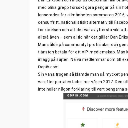
Dan Eriksson och Magnus Söderman tillhör äve
med olika grepp försökt göra pengar på sin ho
lanserades för allmänheten sommaren 2016
,
v
censurfritt
, nationalistiskt
alternativ till Faceb
för rörelsen och att det var av yttersta vikt 
alltså
även
–
som alltid när det gäller Dan E
Man sålde
på communityt
profilsaker
och gen
tjänsten
betala för
ett
VIP-medlemskap. Man ku
inlägg på sajten. Naiva medlemmar som till e
Oopih.com.
Sin vana trogen så klämde man så mycket pe
varefter portalen lades ner våren 2017. Den ut
inte heller någon förklaring
till
vart pengarna
s