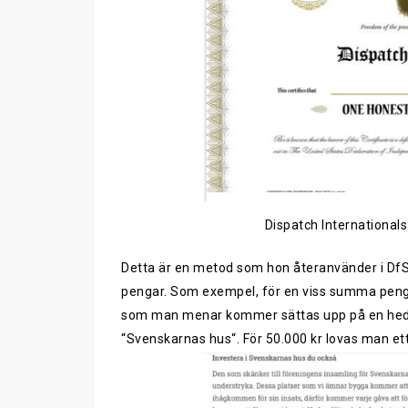
Dispatch Internationals
Detta är en metod som hon återanvänder i Df
pengar
. Som exempel, för en
viss
summa
pen
som
man menar kommer
sättas upp på en hed
“Sv
enskarnas hus
“
.
F
ör 50.000 kr lovas man et