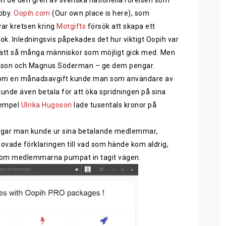
n de den gren av svenska nationella
rörelsen
som
bby.
Oopih.com
(
O
ur own place is here)
,
som
ar kretsen kring
M
otgifts
försök att skapa ett
ook
. Inledningsvis påpekades
det
hur viktigt Oopih var
att att så många människor som möjligt gick med. Men
riksson och Magnus Söderman
–
ge dem pengar.
om en
månadsavgift kunde man
som användare av
nde även betala för att öka spridningen på sina
xempel
Ulrika Hugoson
lade tusentals kronor på
ngar man kunde ur sina betalande medlemmar,
lovade förklaringen till vad som hände kom aldrig,
om
medlemmarna pumpat in t
agit
vägen.