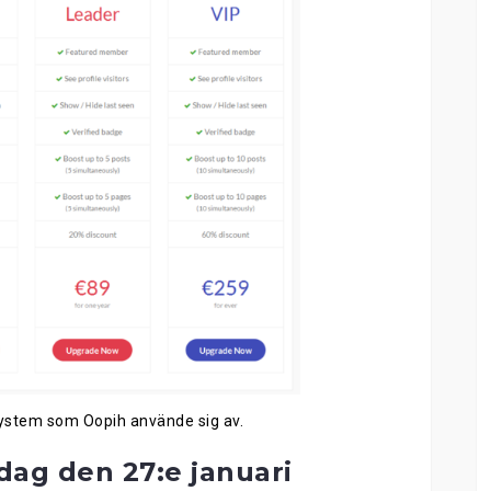
system som Oopih använde sig av.
dag den 27:e
j
anuari