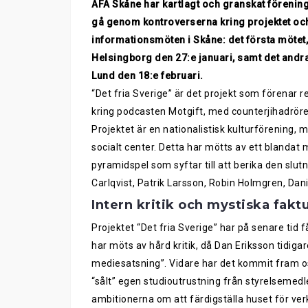
AFA Skåne
har
kartlagt och
granskat förenin
gå genom kontroverserna kring projektet
oc
informations
möten i Skån
e: det
första
mötet
Helsingborg
den 27:e
j
anuari
, samt det andr
Lund
den 18:e
f
ebruari
.
“Det fria Sverige”
ä
r det projekt som förenar r
kring
p
odcasten Motgift, med counterjihadröre
Projektet är en nationalistisk kulturförening, 
socialt center. Detta har mötts av ett blandat 
pyramidspel som syftar till att berika den slut
Carlqvist,
Patrik Larsson, Robin Holmgren, Dani
Intern kritik och mystiska fakt
Projektet “Det
f
ria Sverige” har på senare tid få
har möts av hård kritik
,
då Dan Eriksson tidigare
mediesatsning”. Vidare har det kommit fram o
“sålt” egen studioutrustning från styrelsemed
ambitionerna
om att
färdigställa
huset för ver