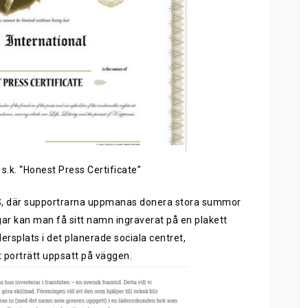
 s.k. “Honest Press Certificate”
S
,
där
supportrarna
uppmanas donera stora summo
r
gar
kan man få sitt namn ingraverat på en plakett
ersplats i
det planerade sociala centret,
t porträtt uppsatt på väggen.