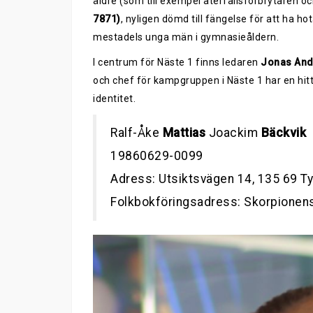
äldre (som till exempel återfallsförbrytaren o
7871)
, nyligen dömd till fängelse för att ha ho
mestadels unga män i gymnasieåldern.
I centrum för Näste 1 finns ledaren
Jonas And
och chef för kampgruppen i Näste 1 har en hitti
identitet.
Ralf-Åke
Mattias
Joackim
Bäckvik
19860629-0099
Adress: Utsiktsvägen 14, 135 69 T
Folkbokföringsadress: Skorpionens