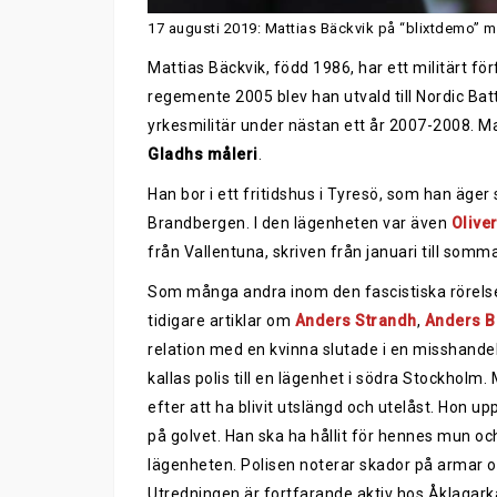
17 augusti 2019: Mattias Bäckvik på “blixtdemo” 
Mattias Bäckvik, född 1986, har ett militärt för
regemente 2005 blev han utvald till Nordic Ba
yrkesmilitär under nästan ett år 2007-2008. 
Gladhs måleri
.
Han bor i ett fritidshus i Tyresö, som han äge
Brandbergen. I den lägenheten var även
Oliver
från Vallentuna, skriven från januari till somm
Som många andra inom den fascistiska rörelse
tidigare artiklar om
Anders Strandh
,
Anders B
relation med en kvinna slutade i en misshande
kallas polis till en lägenhet i södra Stockholm
efter att ha blivit utslängd och utelåst. Hon u
på golvet. Han ska ha hållit för hennes mun o
lägenheten. Polisen noterar skador på armar och
Utredningen är fortfarande aktiv hos Åklaga