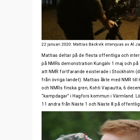
22 januari 2020: Mattias Bäckvik intervjuas av Al J
Mattias deltar på de flesta offentliga och int
på NMRs demonstration Kungälv 1 maj och på “b
att NMR fortfarande existerade i Stockholm (do
från övriga landet). Mattias åkte med NMR till
och NMRs finska gren, Kohti Vapautta, 6 dece
“kampdagar” i Hagfors kommun i Värmland. Lö
11 andra från Näste 1 och Näste 8 på offentlig