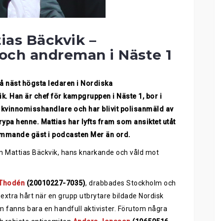
ias Bäckvik –
och andreman i Näste 1
å näst högsta ledaren i Nordiska
. Han är chef för kampgruppen i Näste 1, bor i
en kvinnomisshandlare och har blivit polisanmäld av
strypa henne. Mattias har lyfts fram som ansiktet utåt
kommande gäst i podcasten Mer än ord.
om Mattias Bäckvik, hans knarkande och våld mot
Thodén
(20010227-7035)
, drabbades Stockholm och
xtra hårt när en grupp utbrytare bildade Nordisk
 fanns bara en handfull aktivister. Förutom några