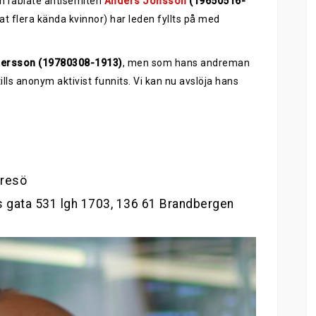
ch rabiate antisemiten
Anders Jonsson
(19650516-
tat flera kända kvinnor) har leden fyllts på med
ersson (19780308-1913)
, men som hans andreman
lls anonym aktivist funnits. Vi kan nu avslöja hans
yresö
 gata 531 lgh 1703, 136 61 Brandbergen