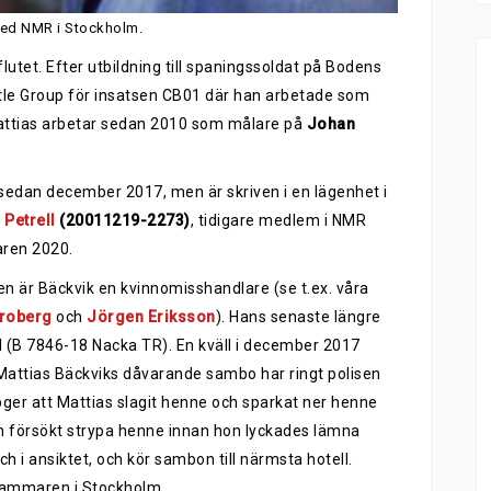
med NMR i Stockholm.
flutet. Efter utbildning till spaningssoldat på Bodens
ttle Group för insatsen CB01 där han arbetade som
Mattias arbetar sedan 2010 som målare på
Johan
r sedan december 2017, men är skriven i en lägenhet i
 Petrell
(20011219-2273)
, tidigare medlem i NMR
aren 2020.
n är Bäckvik en kvinnomisshandlare (se t.ex. våra
roberg
och
Jörgen Eriksson
). Hans senaste längre
l (B 7846-18 Nacka TR). En kväll i december 2017
. Mattias Bäckviks dåvarande sambo har ringt polisen
ppger att Mattias slagit henne och sparkat ner henne
ch försökt strypa henne innan hon lyckades lämna
 i ansiktet, och kör sambon till närmsta hotell.
rkammaren i Stockholm.