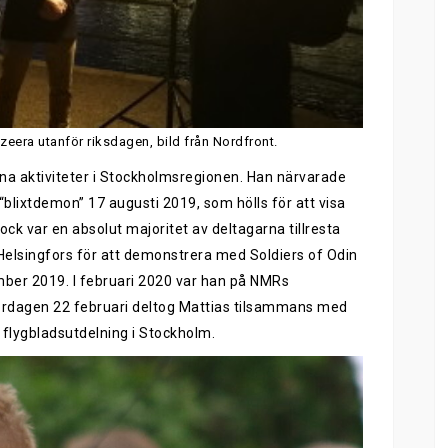
azeera utanför riksdagen, bild från Nordfront.
erna aktiviteter i Stockholmsregionen. Han närvarade
lixtdemon” 17 augusti 2019, som hölls för att visa
ck var en absolut majoritet av deltagarna tillresta
 Helsingfors för att demonstrera med Soldiers of Odin
mber 2019. I februari 2020 var han på NMRs
rdagen 22 februari deltog Mattias tilsammans med
 flygbladsutdelning i Stockholm.