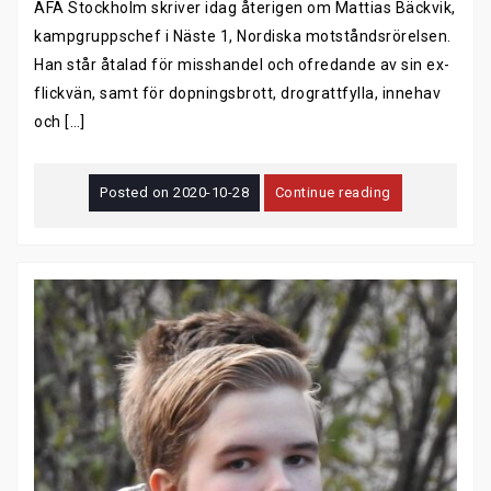
AFA Stockholm skriver idag återigen om Mattias Bäckvik,
kampgruppschef i Näste 1, Nordiska motståndsrörelsen.
Han står åtalad för misshandel och ofredande av sin ex-
flickvän, samt för dopningsbrott, drograttfylla, innehav
och […]
Posted on
2020-10-28
Continue reading