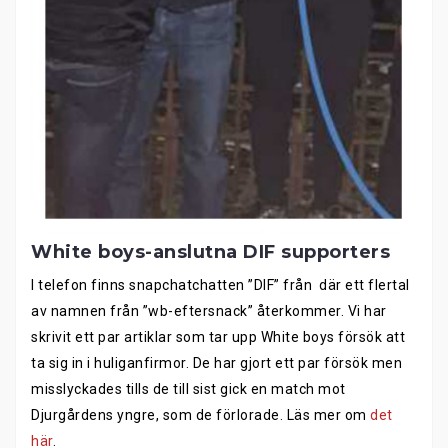
White boys-anslutna DIF supporters
I telefon finns snapchatchatten ”DIF” från där ett flertal
av namnen från ”wb-eftersnack” återkommer. Vi har
skrivit ett par artiklar som tar upp White boys försök att
ta sig in i huliganfirmor. De har gjort ett par försök men
misslyckades tills de till sist gick en match mot
Djurgårdens yngre, som de förlorade. Läs mer om
det
här
.