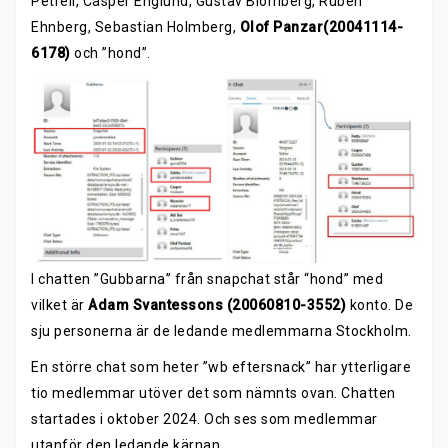
Petrell, Casper Englund, Gustav Blomberg, Ruben
Ehnberg, Sebastian Holmberg,
Olof Panzar(20041114-
6178)
och ”hond”.
I chatten ”Gubbarna” från snapchat står “hond” med
vilket är
Adam Svantessons (20060810-3552)
konto. De
sju personerna är de ledande medlemmarna Stockholm.
En större chat som heter ”wb eftersnack” har ytterligare
tio medlemmar utöver det som nämnts ovan. Chatten
startades i oktober 2024. Och ses som medlemmar
utanför den ledande kärnan.