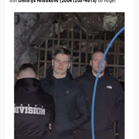
och
Dmitrijs Hlistikovs (20041203-4613)
till höger.