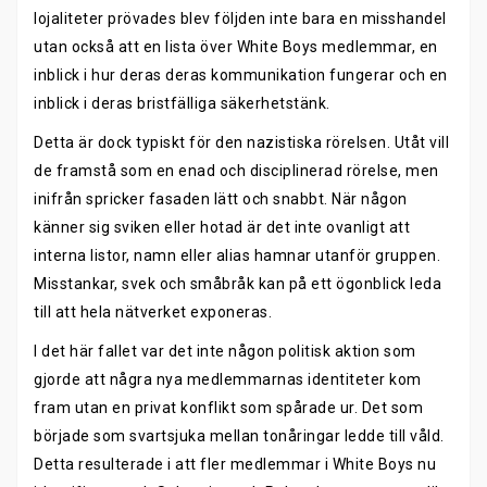
lojaliteter prövades blev följden inte bara en misshandel
utan också att en lista över White Boys medlemmar, en
inblick i hur deras deras kommunikation fungerar och en
inblick i deras bristfälliga säkerhetstänk.
Detta är dock typiskt för den nazistiska rörelsen. Utåt vill
de framstå som en enad och disciplinerad rörelse, men
inifrån spricker fasaden lätt och snabbt. När någon
känner sig sviken eller hotad är det inte ovanligt att
interna listor, namn eller alias hamnar utanför gruppen.
Misstankar, svek och småbråk kan på ett ögonblick leda
till att hela nätverket exponeras.
I det här fallet var det inte någon politisk aktion som
gjorde att några nya medlemmarnas identiteter kom
fram utan en privat konflikt som spårade ur. Det som
började som svartsjuka mellan tonåringar ledde till våld.
Detta resulterade i att fler medlemmar i White Boys nu