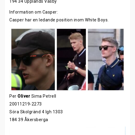
194 34 Upplands Väsby
Information om Casper:
Casper har en ledande position inom White Boys.
Per
Oliver
Sima Petrell
20011219-2273
Söra Skolgränd 4 lgh 1303
184 39 Åkersberga