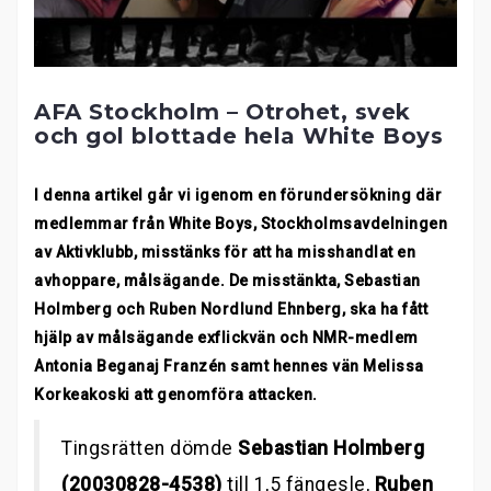
AFA Stockholm – Otrohet, svek
och gol blottade hela White Boys
I denna artikel går vi igenom en förundersökning där
medlemmar från White Boys, Stockholmsavdelningen
av Aktivklubb, misstänks för att ha misshandlat en
avhoppare, målsägande. De misstänkta, Sebastian
Holmberg och Ruben Nordlund Ehnberg, ska ha fått
hjälp av målsägande exflickvän och NMR-medlem
Antonia Beganaj Franzén samt hennes vän Melissa
Korkeakoski att genomföra attacken.
Tingsrätten dömde
Sebastian Holmberg
(20030828-4538)
till 1,5 fängesle,
Ruben