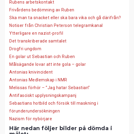
Rubens arbetskontakt
Frivårdens bedömning av Ruben
Ska man ta snacket eller ska bara vika och gå därifrån?
Notiser från Christian Peterson telegramkanal
Ytterligare en nazist-profil
Det transkriberade samtalet
Drogfri ungdom
En golar ut Sebastian och Ruben
Målsägande lovar att inte gola – golar
Antonias knivincident
Antonias Medlemskap i NMR
Melissas förhör – ”Jag hatar Sebastian”
Antifasciskt upplysningskampanj
Sebastians hotbild och försök till maskning i
förunderundersökningen
Nazism för nybörjare
Här nedan följer bilder på dömda i
målet: