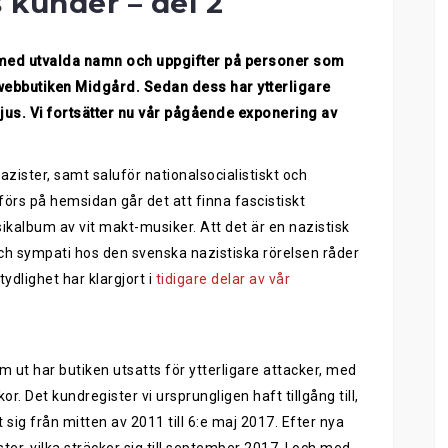
 kunder – del 2
ut med utvalda namn och uppgifter på personer som
 webbutiken Midgård. Sedan dess har ytterligare
ljus. Vi fortsätter nu vår pågående exponering av
zister, samt saluför nationalsocialistiskt och
uförs på hemsidan går det att finna fascistiskt
sikalbum av vit makt-musiker. Att det är en nazistisk
ch sympati hos den svenska nazistiska rörelsen råder
ydlighet har klargjort i
tidigare delar av vår
 ut har butiken utsatts för ytterligare attacker, med
. Det kundregister vi ursprungligen haft tillgång till,
t sig från mitten av 2011 till 6:e maj 2017. Efter nya