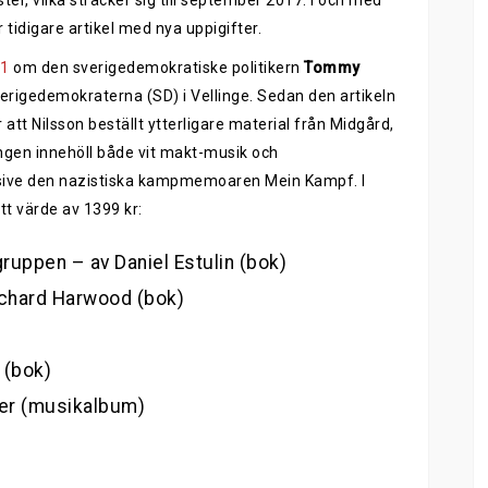
ister, vilka sträcker sig till september 2017. I och med
 tidigare artikel med nya uppigifter.
 1
om den sverigedemokratiske politikern
Tommy
rigedemokraterna (SD) i Vellinge. Sedan den artikeln
 att Nilsson beställt ytterligare material från Midgård,
ningen innehöll både vit makt-musik och
lusive den nazistiska kampmemoaren Mein Kampf. I
ett värde av 1399 kr:
ruppen – av Daniel Estulin (bok)
ichard Harwood (bok)
 (bok)
ger (musikalbum)