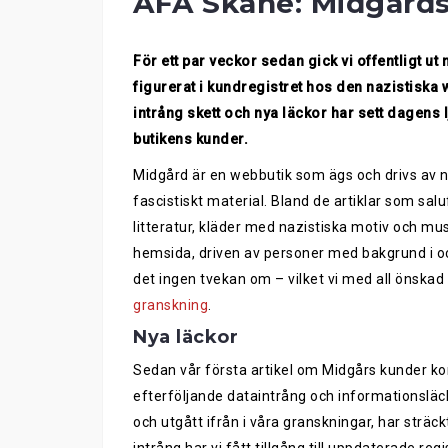
AFA Skåne: Midgårds
För ett par veckor sedan gick vi offentligt 
figurerat i kundregistret hos den nazistiska
intrång skett och nya läckor har sett dagens 
butikens kunder.
Midgård är en webbutik som ägs och drivs av na
fascistiskt material. Bland de artiklar som sal
litteratur, kläder med nazistiska motiv och mu
hemsida, driven av personer med bakgrund i o
det ingen tvekan om – vilket vi med all önskad t
granskning
.
Nya läckor
Sedan vår första artikel om Midgårs kunder kom
efterföljande dataintrång och informationsläckor
och utgått ifrån i våra granskningar, har sträck