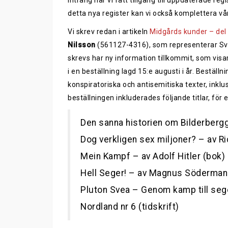
intrång har vi fått tillgång till uppdaterade reg
detta nya register kan vi också komplettera vår
Vi skrev redan i artikeln
Midgårds kunder – del
Nilsson
(561127-4316), som representerar Sve
skrevs har ny information tillkommit, som visar
i en beställning lagd 15:e augusti i år. Beställ
konspiratoriska och antisemitiska texter, ink
beställningen inkluderades följande titlar, för 
Den sanna historien om Bilderbergg
Dog verkligen sex miljoner? – av R
Mein Kampf – av Adolf Hitler (bok)
Hell Seger! – av Magnus Söderman
Pluton Svea – Genom kamp till se
Nordland nr 6 (tidskrift)