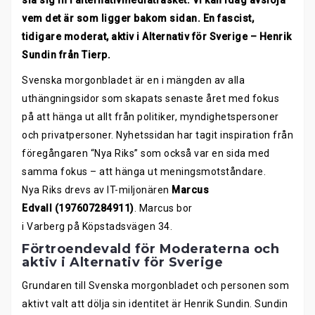
slå sig in i alternativmediaträsket. Vi kan idag avslöja
vem det är som ligger bakom sidan. En fascist,
tidigare moderat, aktiv i Alternativ för Sverige – Henrik
Sundin från Tierp.
Svenska morgonbladet är en i mängden av alla
uthängningsidor som skapats senaste året med fokus
på att hänga ut allt från politiker, myndighetspersoner
och privatpersoner. Nyhetssidan har tagit inspiration från
föregångaren “Nya Riks” som också var en sida med
samma fokus – att hänga ut meningsmotståndare.
Nya Riks drevs av IT-miljonären
Marcus
Edvall
(197607284911)
. Marcus bor
i Varberg på Köpstadsvägen 34.
Förtroendevald för Moderaterna och
aktiv i Alternativ för Sverige
Grundaren till Svenska morgonbladet och personen som
aktivt valt att dölja sin identitet är Henrik Sundin. Sundin