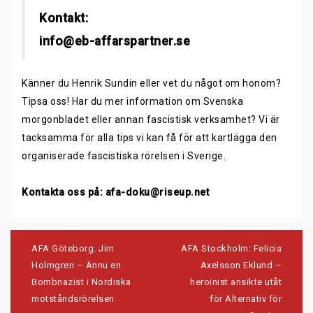
Kontakt:
info@eb-affarspartner.se
Känner du Henrik Sundin eller vet du något om honom?
Tipsa oss! Har du mer information om Svenska
morgonbladet eller annan fascistisk verksamhet? Vi är
tacksamma för alla tips vi kan få för att kartlägga den
organiserade fascistiska rörelsen i Sverige.
Kontakta oss på:
afa-doku@riseup.net
Post
navigation
AFA Göteborg: Jim
AFA Stockholm: Felicia
Holmgren – Ännu en
Axelsson Eklund –
Bombnazist i Nordiska
heroinist ansikte utåt
motståndsrörelsen
för Alternativ för