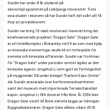
Sundin har under 8 år studerat på
ekonomiprogrammet på Linköpings Universitet. Trots
sina studier i ekonomi så har Sundin haft det svårt att få
ihop sin privatekonomi.
Sundin var kring 10-talet involverad i haveriet kring det
kinafinansierade projektet “Dragon Gate”. Dragon Gate
är ett hotellkomplex i Älvkarleby vid E4:an som med hjälp
av kinesiska investeringar skulle bli en mötesplats för
svenska och kinesiska affärsmän. Sundin var frontman
för “Dragon Gate” under perioden centret ägdes av den
kinesiska ägaren Jongshun Li som gjort en förmögenhet
på myggmedel. Då under bolaget “Eastern Expo Center”
där Sundin ansvarade över konferensverksamheten
samt det museum med importerade Terrakottasoldat
kopior Jongshun Li fått donerat från Kina. År 2006 blev
Dragon Gate utsett till årets sämsta bygge av tidningen
Byggnadsarbetaren. Dragon Gate såldes vidare 2018