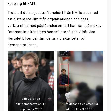
koppling till NMR.
Trots att det nu jobbas frenetiskt från NMRs sida med
att distansera Jim från organisationen och dess
verksamhet med påståenden om att han varit så inaktiv
“att man inte känt igen honom” etc så kan vi här visa
flertalet bilder där Jim deltar vid aktiviteter och
demonstrationer.
Jim Deltar på
blixtdemonstration 17
Jim deltar på en offentlig
september 2017
aktivitet i 2017-12-03