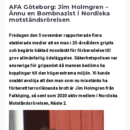
AFA Göteborg: Jim Holmgren –
Ännu en Bombnazist i Nordiska
motståndsrörelsen
Fredagen den 5 november rapporterade flera
etablerade medier att en man i 25-årsåldern gripits
och begärts häktad misstänkt för förberedelse till
grov allmänfarlig ödeläggelse. Säkerhetspolisen var
ansvariga för gripandet då mannen bedöms ha
kopplingar till den högerextrema miljön. Vi kunde
snabbt avslöja att den man som nu misstänks ha
förberett terrorliknande brott är Jim Holmgren från
Falköping, så sent som 2020 aktiv medlem i Nordiska
Motståndsrörelsen, Näste 2.