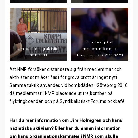
Jim detar på ett
Jim på offentlig aktivitet
medlemsmöte med
2018-05-11
kampgrupp 204 2018-02-23
Att NMR försöker distansera sig från medlemmar och
aktivister som åker fast för grova brott är inget nytt.
Samma taktik användes vid bombdåden i Göteborg 2016
då medlemmar i NMR placerade ut tre bomber på
flyktingboenden och på Syndikalistiskt Forums bokkafé.
Har du mer information om Jim Holmgren och hans
nazistiska aktivism? Eller har du annan information
om hans organisationskamrater i NMR som skulle