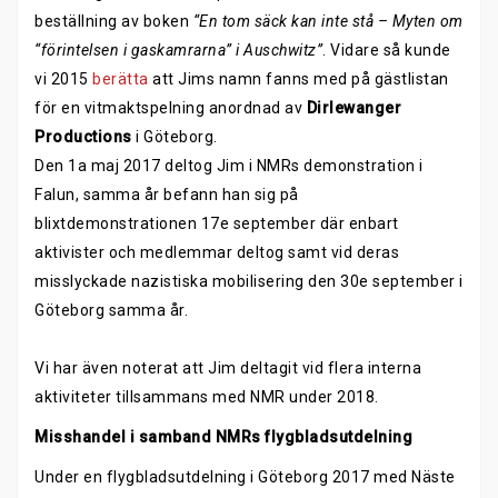
beställning av boken
“En tom säck kan inte stå – Myten om
“förintelsen i gaskamrarna” i Auschwitz”
. Vidare så kunde
vi 2015
berätta
att Jims namn fanns med på gästlistan
för en vitmaktspelning anordnad av
Dirlewanger
Productions
i Göteborg.
Den 1a maj 2017 deltog Jim i NMRs demonstration i
Falun, samma år befann han sig på
blixtdemonstrationen 17e september där enbart
aktivister och medlemmar deltog samt vid deras
misslyckade nazistiska mobilisering den 30e september i
Göteborg samma år.
Vi har även noterat att Jim deltagit vid flera interna
aktiviteter tillsammans med NMR under 2018.
Misshandel i samband NMRs flygbladsutdelning
Under en flygbladsutdelning i Göteborg 2017 med Näste