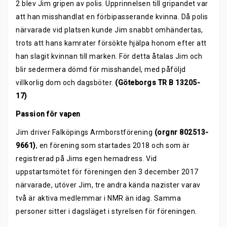
2 blev Jim gripen av polis. Upprinnelsen till gripandet var
att han misshandlat en förbipasserande kvinna. Då polis
närvarade vid platsen kunde Jim snabbt omhändertas,
trots att hans kamrater försökte hjälpa honom efter att
han slagit kvinnan till marken. För detta åtalas Jim och
blir sedermera dömd för misshandel, med påföljd
villkorlig dom och dagsböter.
(Göteborgs TR B 13205-
17)
Passion för vapen
Jim driver Falköpings Armborstförening
(orgnr 802513-
9661)
, en förening som startades 2018 och som är
registrerad på Jims egen hemadress. Vid
uppstartsmötet för föreningen den 3 december 2017
närvarade, utöver Jim, tre andra kända nazister varav
två är aktiva medlemmar i NMR än idag. Samma
personer sitter i dagsläget i styrelsen för föreningen.