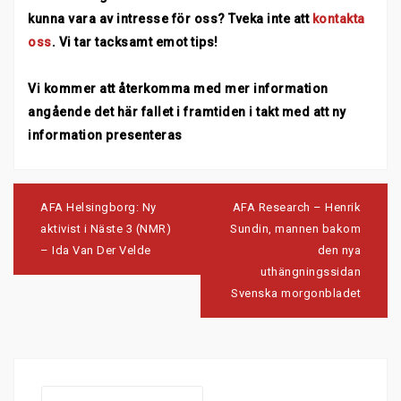
kunna vara av intresse för oss? Tveka inte att
kontakta
oss
. Vi tar tacksamt emot tips!
Vi kommer att återkomma med mer information
angående det här fallet i framtiden i takt med att ny
information presenteras
Post
navigation
AFA Helsingborg: Ny
AFA Research – Henrik
aktivist i Näste 3 (NMR)
Sundin, mannen bakom
– Ida Van Der Velde
den nya
uthängningssidan
Svenska morgonbladet
Search