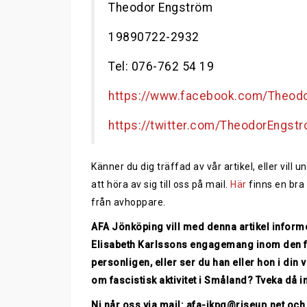
Theodor Engström
19890722-2932
Tel: 076-762 54 19
https://www.facebook.com/Theod
https://twitter.com/TheodorEngst
Känner du dig träffad av vår artikel, eller vil
att höra av sig till oss på mail.
Här
finns en bra 
från avhoppare.
AFA Jönköping vill med denna artikel info
Elisabeth Karlssons engagemang inom den fa
personligen, eller ser du han eller hon i din
om fascistisk aktivitet i Småland? Tveka då in
Ni når oss via mail:
afa-jkpg@riseup.net
och 