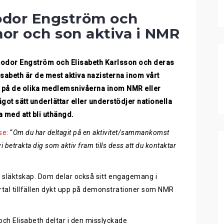
odor Engström och
mor och son aktiva i NMR
Theodor Engström och Elisabeth Karlsson och deras
abeth är de mest aktiva nazisterna inom vårt
 på de olika medlemsnivåerna inom NMR eller
got sätt underlättar eller understödjer nationella
 med att bli uthängd.
se
: “
Om du har deltagit på en aktivitet/sammankomst
betrakta dig som aktiv fram tills dess att du kontaktar
 släktskap. Dom delar också sitt engagemang i
rtal tillfällen dykt upp på demonstrationer som NMR
och Elisabeth deltar i den misslyckade