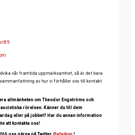
or89
rom
l undvika vår framtida uppmärksamhet, så är det bara
sammanfattning av hur vi förhåller oss till kontakt
rmera allmänheten om Theodor Engströms och
scistiska rörelsen. Känner du till dem
 vardag eller på jobbet? Har du annan information
te att kontakta oss!
följ oss gärna på Twitter
@afajkpg
!