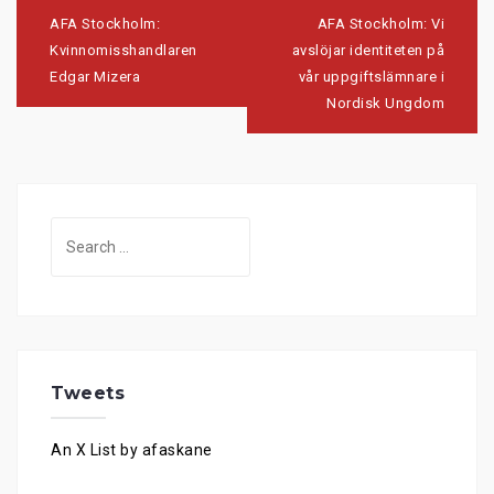
Post
navigation
AFA Stockholm:
AFA Stockholm: Vi
Kvinnomisshandlaren
avslöjar identiteten på
Edgar Mizera
vår uppgiftslämnare i
Nordisk Ungdom
Search
for:
Tweets
An X List by afaskane