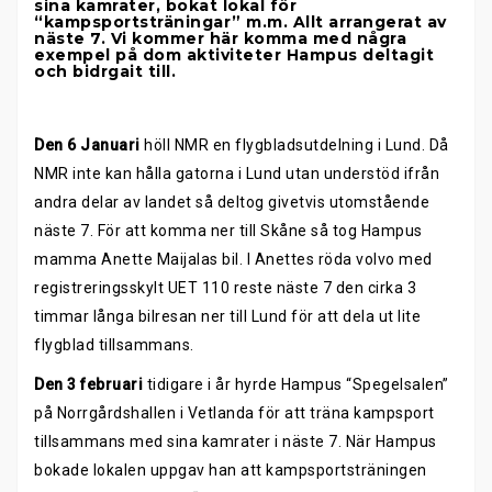
sina kamrater, bokat lokal för
“kampsportsträningar” m.m. Allt arrangerat av
näste 7. Vi kommer här komma med några
exempel på dom aktiviteter Hampus deltagit
och bidrgait till.
Den 6 Januari
höll NMR en flygbladsutdelning i Lund. Då
NMR inte kan hålla gatorna i Lund utan understöd ifrån
andra delar av landet så deltog givetvis utomstående
näste 7. För att komma ner till Skåne så tog Hampus
mamma Anette Maijalas bil. I Anettes röda volvo med
registreringsskylt UET 110 reste näste 7 den cirka 3
timmar långa bilresan ner till Lund för att dela ut lite
flygblad tillsammans.
Den 3 februari
tidigare i år hyrde Hampus “Spegelsalen”
på Norrgårdshallen i Vetlanda för att träna kampsport
tillsammans med sina kamrater i näste 7. När Hampus
bokade lokalen uppgav han att kampsportsträningen