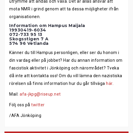
utrymme att andas och växa. Det är allas ansvar att
mota NMR i grind genom att ta dessa möjligheter ifrån
organisationen.
Information om Hampus Maijala
19930419-6034
072-733 95 13
Skogsstigen 7 A
574 96 Vetlanda
Känner du till Hampus personligen, eller ser du honom i
din vardag eller på jobbet? Har du annan information om
fascistisk aktivitet i Jönköping och närområdet? Tveka
då inte att kontakta oss! Om du vill lämna den nazistiska
rörelsen så finns information hur du går tillväga
här
.
Mail:
afa-jkpg@riseup.net
Följ oss på
twitter
/AFA Jönköping