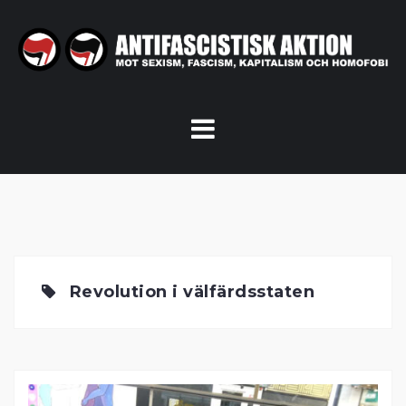
Skip
to
content
Revolution i välfärdsstaten