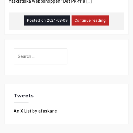
fascistiska webbshoppen ”Det PK-fria […]
Posted on
2021-08-09
Continue reading
Search
for:
Tweets
An X List by afaskane