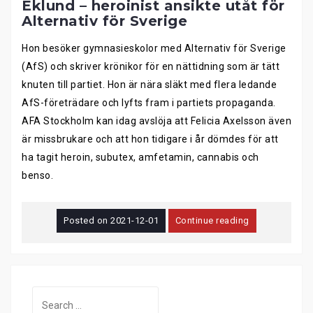
Eklund – heroinist ansikte utåt för
Alternativ för Sverige
Hon besöker gymnasieskolor med Alternativ för Sverige
(AfS) och skriver krönikor för en nättidning som är tätt
knuten till partiet. Hon är nära släkt med flera ledande
AfS-företrädare och lyfts fram i partiets propaganda.
AFA Stockholm kan idag avslöja att Felicia Axelsson även
är missbrukare och att hon tidigare i år dömdes för att
ha tagit heroin, subutex, amfetamin, cannabis och
benso.
Posted on
2021-12-01
Continue reading
Search
for: