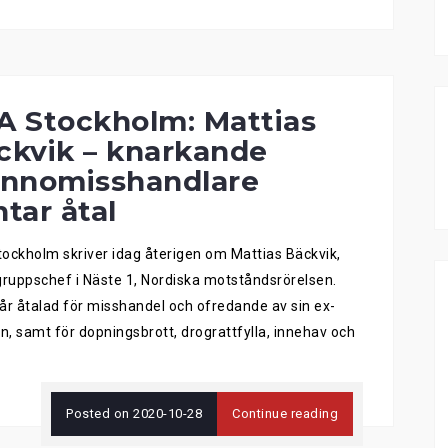
A Stockholm: Mattias
ckvik – knarkande
innomisshandlare
tar åtal
ockholm skriver idag återigen om Mattias Bäckvik,
uppschef i Näste 1, Nordiska motståndsrörelsen.
år åtalad för misshandel och ofredande av sin ex-
än, samt för dopningsbrott, drograttfylla, innehav och
Posted on
2020-10-28
Continue reading