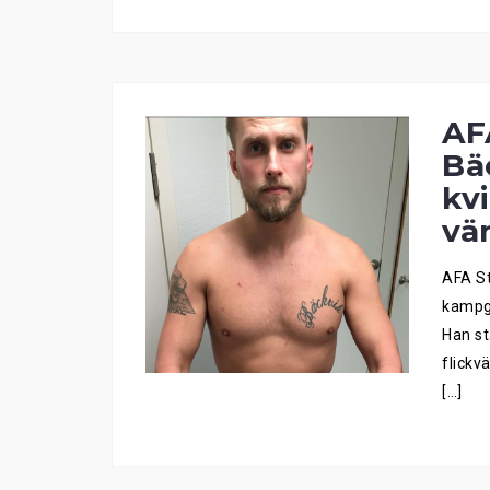
AF
Bä
kv
vän
AFA St
kampgr
Han st
flickv
[…]