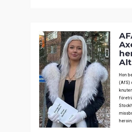
AF
Ax
her
Al
Hon be
(AfS) 
knuten
företr
Stockh
missbr
heroin