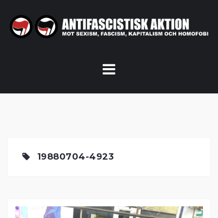
Skip
to
content
19880704-4923