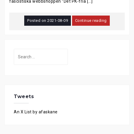
fascistiska webbshoppen ”Det PK-fria […]
Posted on
2021-08-09
Continue reading
Search
for:
Tweets
An X List by afaskane