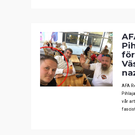
AF
Pih
fö
Vä
na
AFA Re
Pihlaj
vår ar
fascis