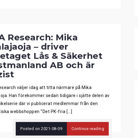
A Research: Mika
lajaoja – driver
retaget Lås & Säkerhet
stmanland AB och är
zist
search väljer idag att titta närmare på Mika
aoja. Han förekommer sedan tidigare i sjätte delen av
tikelserie där vi publicerat medlemmar från den
tiska webbshoppen ”Det PK-fria […]
Posted on
2021-08-09
Continue reading