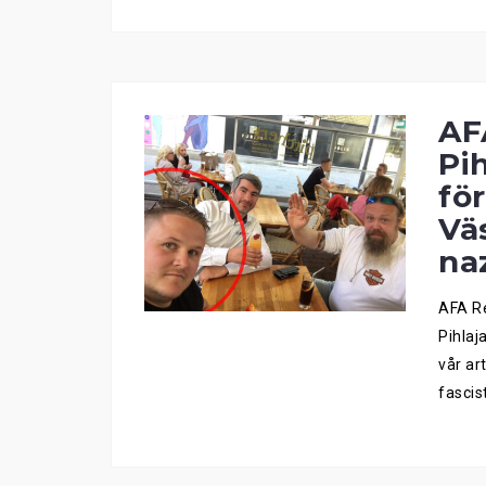
AF
Pih
fö
Vä
na
AFA Re
Pihlaj
vår ar
fascis