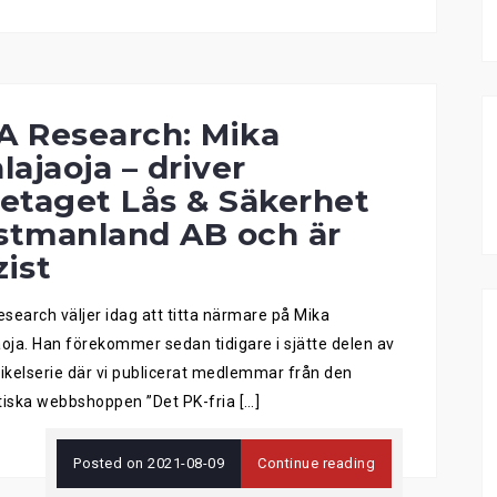
A Research: Mika
lajaoja – driver
retaget Lås & Säkerhet
stmanland AB och är
zist
search väljer idag att titta närmare på Mika
aoja. Han förekommer sedan tidigare i sjätte delen av
tikelserie där vi publicerat medlemmar från den
tiska webbshoppen ”Det PK-fria […]
Posted on
2021-08-09
Continue reading