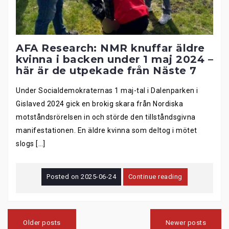
AFA Research: NMR knuffar äldre
kvinna i backen under 1 maj 2024 –
här är de utpekade från Näste 7
Under Socialdemokraternas 1 maj-tal i Dalenparken i
Gislaved 2024 gick en brokig skara från Nordiska
motståndsrörelsen in och störde den tillståndsgivna
manifestationen. En äldre kvinna som deltog i mötet
slogs […]
Posted on
2025-06-24
Continue reading
Posts
navigation
Older posts
Newer posts