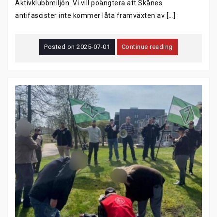
Aktivklubbmiljön. Vi vill poängtera att Skånes
antifascister inte kommer låta framväxten av […]
Posted on
2025-07-01
Continue reading