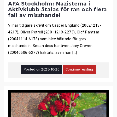
AFA Stockholm: Nazisterna i
Aktivklubb åtalas för rån och flera
fall av misshandel
Vi har tidigare skrivit om Casper Englund (20021213-
4217), Oliver Petrell (20011219-2273), Olof Pantzar
(20041114-6178) som blev häktade för grov
misshandeln. Sedan dess har även Joey Greven
(20040506-5277) häktats, även han […]
Posted on
2025-10-20
Continue reading