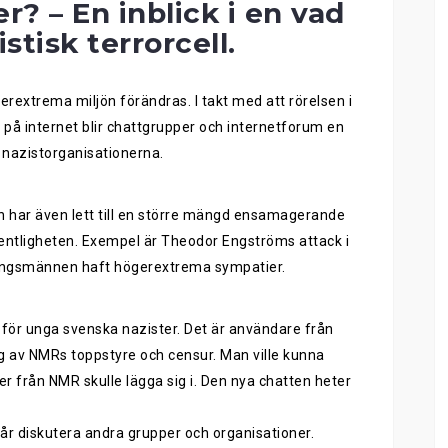
? – En inblick i en vad
istisk terrorcell.
erextrema miljön förändras. I takt med att rörelsen i
t på internet blir chattgrupper och internetforum en
a nazistorganisationerna.
en har även lett till en större mängd ensamagerande
entligheten. Exempel är Theodor Engströms attack i
rningsmännen haft högerextrema sympatier.
för unga svenska nazister. Det är användare från
 av NMRs toppstyre och censur. Man ville kunna
r från NMR skulle lägga sig i. Den nya chatten heter
får diskutera andra grupper och organisationer.