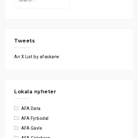
for:
Tweets
An X List by afaskane
Lokala nyheter
AFA Data
AFA Fyrbodal
AFA Gävle
AFA Göteborg