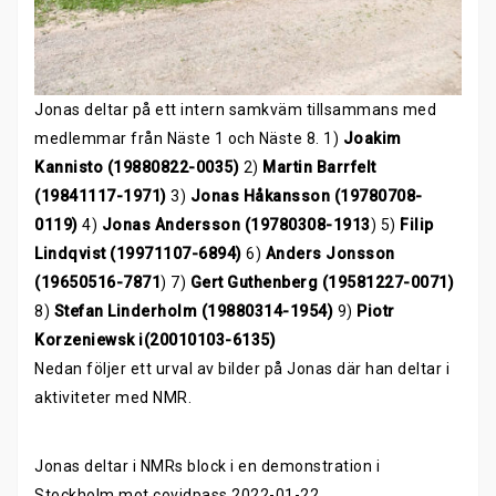
Jonas deltar på ett intern samkväm tillsammans med
medlemmar från Näste 1 och Näste 8. 1)
Joakim
Kannisto (19880822-0035)
2)
Martin Barrfelt
(19841117-1971)
3)
Jonas Håkansson (19780708-
0119)
4)
Jonas Andersson (19780308-1913
) 5)
Filip
Lindqvist (19971107-6894)
6)
Anders Jonsson
(19650516-7871
) 7)
Gert Guthenberg (19581227-0071)
8)
Stefan Linderholm (19880314-1954)
9)
Piotr
Korzeniewsk i(20010103-6135)
Nedan följer ett urval av bilder på Jonas där han deltar i
aktiviteter med NMR.
Jonas deltar i NMRs block i en demonstration i
Stockholm mot covidpass 2022-01-22