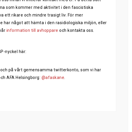
rna som kommer med aktivitet i den fascistiska
va ett rikare och mindre trasigt liv. För mer
re har något att hämta i den rasidiologiska miljön, eller
 vår
information till avhoppare
och kontakta oss.
GP-nyckel här:
.se och på vårt gemensamma twitterkonto, som vi har
och AFA Helsingborg:
@afaskane
.