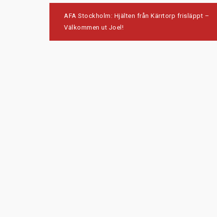
Post
AFA Stockholm: Hjälten från Kärrtorp frisläppt –
navigation
Välkommen ut Joel!