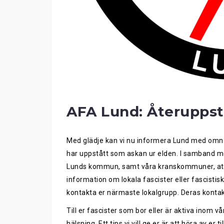
AFA Lund: Återuppst
Med glädje kan vi nu informera Lund med omne
har uppstått som askan ur elden. I samband med
Lunds kommun, samt våra kranskommuner, att n
information om lokala fascister eller fascistisk
kontakta er närmaste lokalgrupp. Deras konta
Till er fascister som bor eller är aktiva inom v
hälsning. Ett tips vi vill ge er är att höra av er 