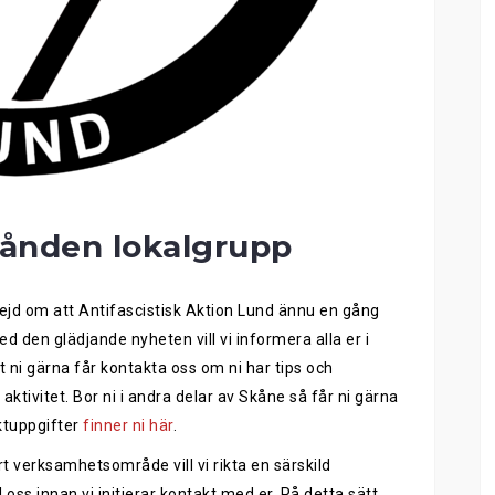
ånden lokalgrupp
jd om att Antifascistisk Aktion Lund ännu en gång
 den glädjande nyheten vill vi informera alla er i
i gärna får kontakta oss om ni har tips och
 aktivitet. Bor ni i andra delar av Skåne så får ni gärna
ktuppgifter
finner ni här
.
årt verksamhetsområde vill vi rikta en särskild
till oss innan vi initierar kontakt med er. På detta sätt