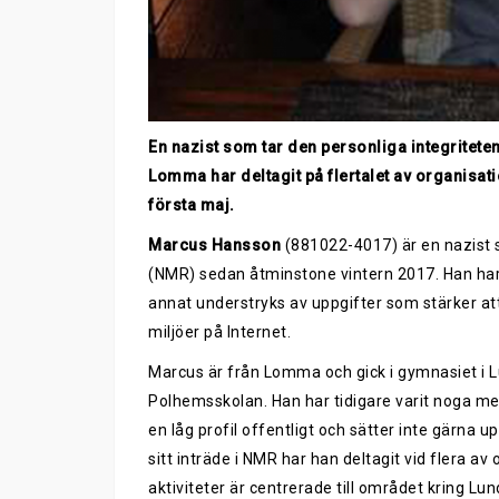
En nazist som tar den personliga integriteten
Lomma har deltagit på flertalet av organisatio
första maj.
Marcus Hansson
(881022-4017) är en nazist s
(NMR) sedan åtminstone vintern 2017. Han har va
annat understryks av uppgifter som stärker att 
miljöer på Internet.
Marcus är från Lomma och gick i gymnasiet i
Polhemsskolan. Han har tidigare varit noga med
en låg profil offentligt och sätter inte gärna
sitt inträde i NMR har han deltagit vid flera
aktiviteter är centrerade till området kring L