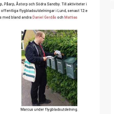
p, Påarp, Åstorp och Södra Sandby. Till aktiviteter i
 offentliga flygbladsutdelningar i Lund, senast 12:e
ans med bland andra
Daniel Gerdås
och
Mattias
Marcus under flygbladsutdelning.