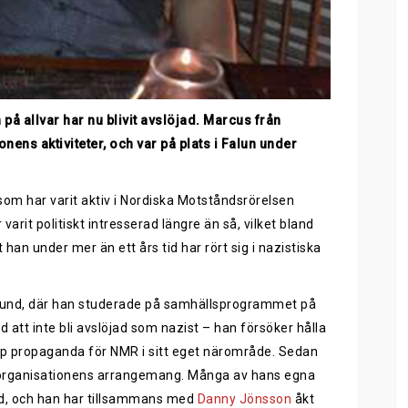
 på allvar har nu blivit avslöjad. Marcus från
nens aktiviteter, och var på plats i Falun under
om har varit aktiv i Nordiska Motståndsrörelsen
rit politiskt intresserad längre än så, vilket bland
han under mer än ett års tid har rört sig i nazistiska
 Lund, där han studerade på samhällsprogrammet på
 att inte bli avslöjad som nazist – han försöker hålla
 upp propaganda för NMR i sitt eget närområde. Sedan
 av organisationens arrangemang. Många av hans egna
und, och han har tillsammans med
Danny Jönsson
åkt