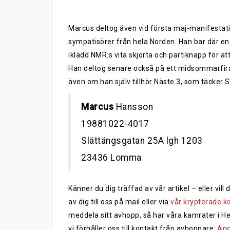
Marcus deltog även vid första maj-manifestat
sympatisörer från hela Norden. Han bar där e
iklädd NMR:s vita skjorta och partiknapp för a
Han deltog senare också på ett midsommarfira
även om han själv tillhör Näste 3, som täcker 
Marcus
Hansson
19881022-4017
Slättängsgatan 25A lgh 1203
23436 Lomma
Känner du dig träffad av vår artikel – eller vi
av dig till oss på mail eller via
vår krypterade k
meddela sitt avhopp, så har våra kamrater i H
vi förhåller oss till kontakt från avhoppare:
Ang