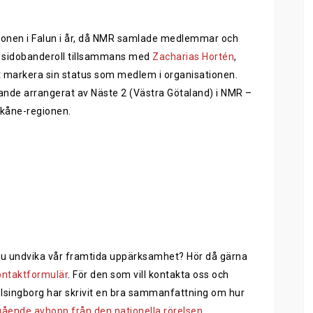
ionen i Falun i år, då NMR samlade medlemmar och
n sidobanderoll tillsammans med
Zacharias Hortén
,
tt markera sin status som medlem i organisationen.
nde arrangerat av Näste 2 (Västra Götaland) i NMR –
Skåne-regionen.
ll du undvika vår framtida uppärksamhet? Hör då gärna
ontaktformulär
. För den som vill kontakta oss och
elsingborg har skrivit en bra sammanfattning om hur
ående avhopp från den nationella rörelsen
.