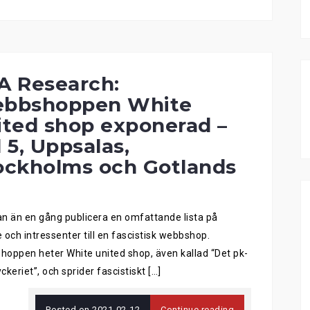
A Research:
bbshoppen White
ited shop exponerad –
 5, Uppsalas,
ockholms och Gotlands
n
n än en gång publicera en omfattande lista på
 och intressenter till en fascistisk webbshop.
oppen heter White united shop, även kallad “Det pk-
yckeriet”, och sprider fascistiskt […]
Posted on
2021-02-12
Continue reading