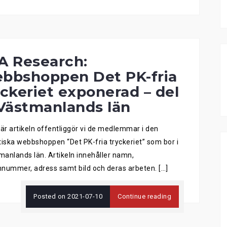
A Research:
bbshoppen Det PK-fria
yckeriet exponerad – del
 Västmanlands län
här artikeln offentliggör vi de medlemmar i den
tiska webbshoppen “Det PK-fria tryckeriet” som bor i
anlands län. Artikeln innehåller namn,
nummer, adress samt bild och deras arbeten. […]
Posted on
2021-07-10
Continue reading