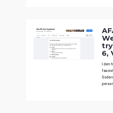
AF
We
tr
6,
I den 
fascis
Söderm
person