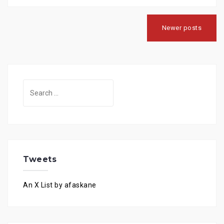
Posts
navigation
Newer posts
Search
for:
Tweets
An X List by afaskane