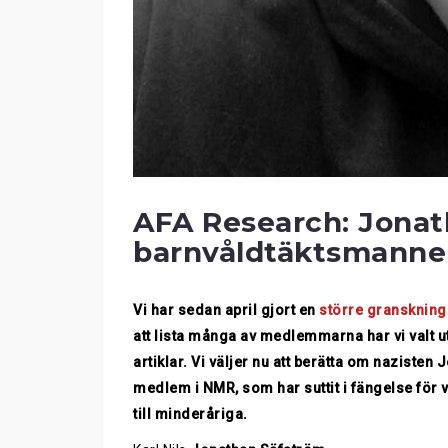
AFA Research: Jonat
barnvåldtäktsmannen 
Vi har sedan april gjort en
större granskning
att lista många av medlemmarna har vi valt ut
artiklar. Vi väljer nu att berätta om nazisten
medlem i NMR, som har suttit i fängelse för v
till minderåriga.