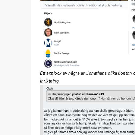
Ett axplock av några av Jonathans olika konton oc
inriktning