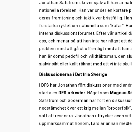
Jonathan Säfström skriver själv att han är nati
nationella rörelsen. Han var under en kortare
deras framtoning och taktik var bristfällig. Han 
förstärka ryktet om nationella som “kufar”. Ha
interna diskussionsforumet. Efter vår artikel d
oss, och menar på att han inte har något att döl
problem med att gå ut offentligt med att han 
han är dömd pedofil och våldtäktsman, den slu
självinsikt eller kallt räknat med att vi inte sku
Diskussionerna i Det fria Sverige
I DFS har Jonathan fört diskussioner med and
starta en
DFS orkester
. Något som
Magnus S
Säfström och Söderman har fört en diskussion 
nedstämdhet över ett krig mellan “broderfol
sätt att resonera. Jonathan uttrycker även sitt 
uppmärksammat honom, Lars är annan medlem