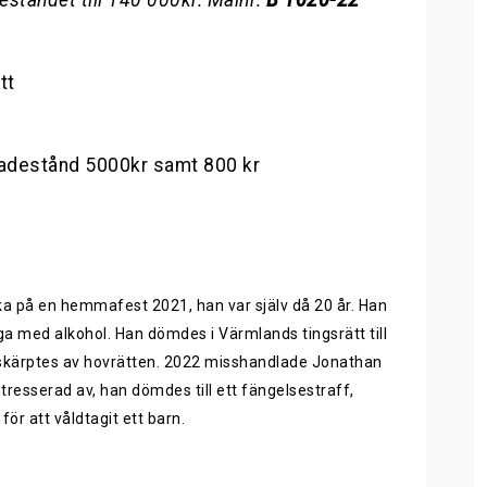
ståndet till 140 000kr. Målnr:
B 1020-22
tt
kadestånd 5000kr samt 800 kr
a på en hemmafest 2021, han var själv då 20 år. Han
a med alkohol. Han dömdes i Värmlands tingsrätt till
kärptes av hovrätten. 2022 misshandlade Jonathan
resserad av, han dömdes till ett fängelsestraff,
för att våldtagit ett barn.