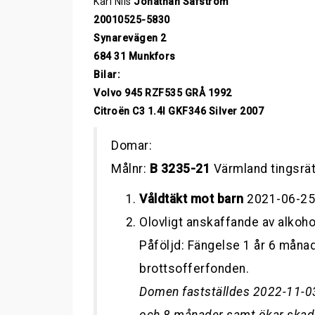
Karl Nils
Jonathan Säfström
20010525-5830
Synarevägen 2
684 31 Munkfors
Bilar:
Volvo 945 RZF535 GRÅ 1992
Citroën C3 1.4l GKF346 Silver 2007
Domar:
Målnr:
B 3235-21
Värmland tingsrät
Våldtäkt mot barn
2021-06-25
Olovligt anskaffande av alkoh
Påföljd: Fängelse 1 år 6 måna
brottsofferfonden.
Domen fastställdes 2022-11-03 