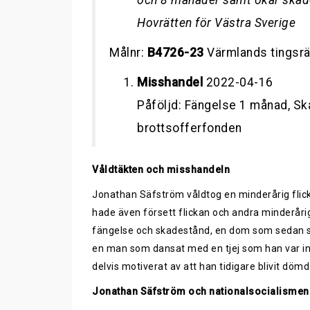
och 8 månader samt ökar skade
Hovrätten för Västra Sverige
Målnr:
B4726-23
Värmlands tingsrä
Misshandel
2022-04-16
Påföljd: Fängelse 1 månad, S
brottsofferfonden
Våldtäkten och misshandeln
Jonathan Säfström våldtog en minderårig flick
hade även försett flickan och andra minderårig
fängelse och skadestånd, en dom som sedan s
en man som dansat med en tjej som han var int
delvis motiverat av att han tidigare blivit dömd 
Jonathan Säfström och nationalsocialismen