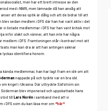
onalsocialist, men har ett brett intresse av den
 period med i NMR, men lämnade då han ansåg att
anser att deras optik är dålig och att de bidrar till att
n blev sedan medlem i DFS där han har varit aktiv i det
är vi listade medlemmar i DFS har han varit kritisk mot
ja inför släkt och vänner, att han inte har några
är medlem i DFS. Framtoningen står i kontrast mot att
tsats man kan dra är att han antingen saknar
lle lyckas identifiera honom.
ra kända medlemmar, han har lagt fram en idé om att
öderman
nappade på och tyckte var en bra idé.
om kriget i Ukraina. Där uttryckte Säfström sin
k”. Söderman blev imponerad och uppskattade hans
stöd till
Lars Norén
i samband med att vi
 i DFS som du kan läsa mer om
*här*
.