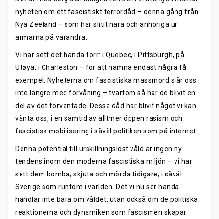
nyheten om ett fascistiskt terrordåd – denna gång från
Nya Zeeland – som har slitit nära och anhöriga ur
armarna på varandra.
Vi har sett det hända förr: i Quebec, i Pittsburgh, på
Utøya, i Charleston – för att nämna endast några få
exempel. Nyheterna om fascistiska massmord slår oss
inte längre med förvåning – tvärtom så har de blivit en
del av det förväntade. Dessa dåd har blivit något vi kan
vänta oss, i en samtid av alltmer öppen rasism och
fascistisk mobilisering i såväl politiken som på internet.
Denna potential till urskillningslöst våld är ingen ny
tendens inom den moderna fascistiska miljön – vi har
sett dem bomba, skjuta och mörda tidigare, i såväl
Sverige som runtom i världen. Det vi nu ser hända
handlar inte bara om våldet, utan också om de politiska
reaktionerna och dynamiken som fascismen skapar