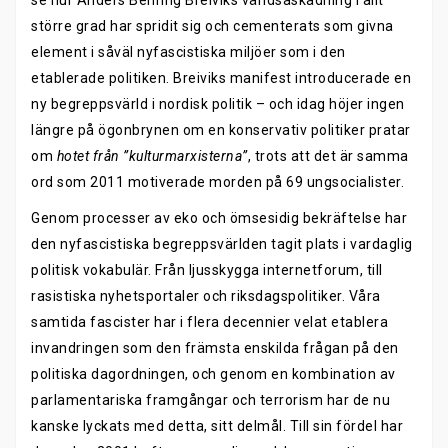
se hur Anders Behring Breiviks världsåskådning i allt
större grad har spridit sig och cementerats som givna
element i såväl nyfascistiska miljöer som i den
etablerade politiken. Breiviks manifest introducerade en
ny begreppsvärld i nordisk politik – och idag höjer ingen
längre på ögonbrynen om en konservativ politiker pratar
om
hotet från ”kulturmarxisterna”
, trots att det är samma
ord som 2011 motiverade morden på 69 ungsocialister.
Genom processer av eko och ömsesidig bekräftelse har
den nyfascistiska begreppsvärlden tagit plats i vardaglig
politisk vokabulär. Från ljusskygga internetforum, till
rasistiska nyhetsportaler och riksdagspolitiker. Våra
samtida fascister har i flera decennier velat etablera
invandringen som den främsta enskilda frågan på den
politiska dagordningen, och genom en kombination av
parlamentariska framgångar och terrorism har de nu
kanske lyckats med detta, sitt delmål. Till sin fördel har