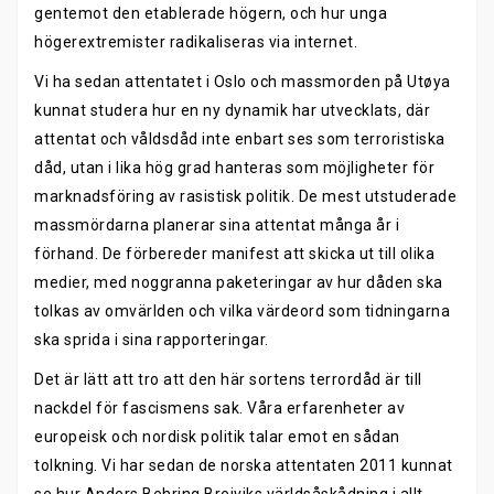
gentemot den etablerade högern, och hur unga
högerextremister radikaliseras via internet.
Vi ha sedan attentatet i Oslo och massmorden på Utøya
kunnat studera hur en ny dynamik har utvecklats, där
attentat och våldsdåd inte enbart ses som terroristiska
dåd, utan i lika hög grad hanteras som möjligheter för
marknadsföring av rasistisk politik. De mest utstuderade
massmördarna planerar sina attentat många år i
förhand. De förbereder manifest att skicka ut till olika
medier, med noggranna paketeringar av hur dåden ska
tolkas av omvärlden och vilka värdeord som tidningarna
ska sprida i sina rapporteringar.
Det är lätt att tro att den här sortens terrordåd är till
nackdel för fascismens sak. Våra erfarenheter av
europeisk och nordisk politik talar emot en sådan
tolkning. Vi har sedan de norska attentaten 2011 kunnat