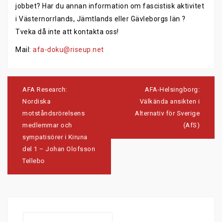
jobbet? Har du annan information om fascistisk aktivitet
i Västernorrlands, Jämtlands eller Gävleborgs län ?
Tveka då inte att kontakta oss!
Mail:
afa-doku@riseup.net
Post
navigation
AFA Research:
AFA-Helsingborg:
Nordiska
Välkända ansikten i
motståndsrörelsens
Alternativ för Sverige
medlemmar och
(AfS)
sympatisörer i Kiruna
del 1 – Johan Olofsson
Tellebo
Search