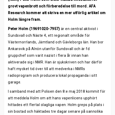
grovt vapenbrott och förberedelse till mord. AFA
Research kommer att skriva en mer utförlig artikel om
Holm längre fram.
Peter Holm (19691020-7957)
är en central aktivist i
Sundsvall och Näste 4, ett regionalt område för
Västernorrlands, Jämtland och Gävleborgs län. Han bor
Ankarsvik på Alnön utanför Sundsvall och är fd
gruppchef som varit nazist i flera år innan han
aktiverade sig i NMR. Han är sjukskriven och har därför
haft mycket tid över till att medverka i NMRs
radioprogram och producera lokal propaganda i sitt
garage.
I samband med att Polisen den 8:e maj 2018 kommit för
att meddela Holm om att hans vapenlicens upphört
hittades ett flertal olagliga vapen. Holm greps på plats i
sin bostad och häktades tre dagar senare på sannolika