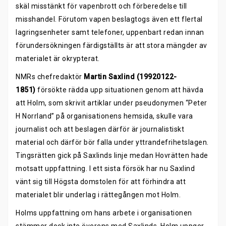
skäl misstänkt för vapenbrott och förberedelse till
misshandel. Förutom vapen beslagtogs även ett flertal
lagringsenheter samt telefoner, uppenbart redan innan
förundersökningen färdigställts är att stora mängder av
materialet är okrypterat.
NMRs chefredaktör
Martin Saxlind (19920122-
1851)
försökte rädda upp situationen genom att hävda
att Holm, som skrivit artiklar under pseudonymen “Peter
H Norrland” på organisationens hemsida, skulle vara
journalist och att beslagen därför är journalistiskt
material och därför bör falla under yttrandefrihetslagen.
Tingsrätten gick på Saxlinds linje medan Hovrätten hade
motsatt uppfattning. I ett sista försök har nu Saxlind
vänt sig till Högsta domstolen för att förhindra att
materialet blir underlag i rättegången mot Holm.
Holms uppfattning om hans arbete i organisationen