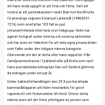
stämmer dock inte överens med Saxlinds. Holm uppger
att hans enda uppgift är att fota och filma. Värt att
notera är att justitiekanslern väckt åtal mot Nordfronts
fd ansvarige utgivare Emanuel Lärkestål (19860531-
7216) som innefattar 103 fall av just
yttrandefrihetsbrottet hets mot folkgrupp. Holm har
agerat fotograf under interna och externa aktiviteter
och har även en fallenhet för att dela egna privata bilder
som faller under den tidigare nämna kategorin.
Oberoende om det är detta eller hans rapporter från
familjesemestrarna i Tyskland eller på Kreta som varit
hans journalistiska bidrag kan han och Saxlind glömma
de bidragen under ett par år.
Under häktesförhandlingen den 29:3 juni berättade
kammaråklagaren att Holm misstänkts för grovt
vapenbrott och förberedelse till mord. Utöver detta
nämns även att det finns ytterligare en person som