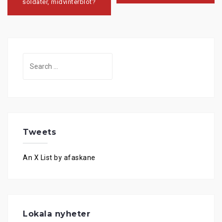
soldater, midvinterblot?
Search
for:
Tweets
An X List by afaskane
Lokala nyheter